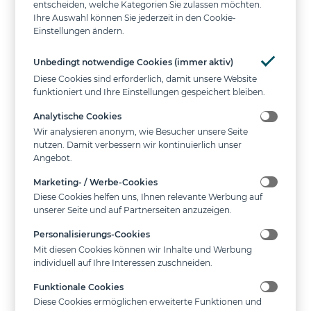
entscheiden, welche Kategorien Sie zulassen möchten.
weder systematisch kopiert, noch ausgelesen,
Ihre Auswahl können Sie jederzeit in den Cookie-
heruntergeladen oder reproduziert werden.
Einstellungen ändern.
4.4
Der Nutzer ist nicht berechtigt, Techniken,
Unbedingt notwendige Cookies (immer aktiv)
Mechanismen, Programme oder Software zu
Diese Cookies sind erforderlich, damit unsere Website
verwenden, die das Funktionieren des Portals
funktioniert und Ihre Einstellungen gespeichert bleiben.
beeinträchtigen, stören oder beschädigen können.
Analytische Cookies
Darüber hinaus ist der Nutzer nicht berechtigt,
Wir analysieren anonym, wie Besucher unsere Seite
ohne gültigen Zugang (LogIn) auf gespeicherte
nutzen. Damit verbessern wir kontinuierlich unser
personenbezogene Daten oder Informationen
Angebot.
zuzugreifen.
Marketing- / Werbe-Cookies
Diese Cookies helfen uns, Ihnen relevante Werbung auf
4.5
Verstößt ein Nutzer gegen die Bestimmungen
unserer Seite und auf Partnerseiten anzuzeigen.
der Ziffern 4.1 bis 4.4, ist INSITER berechtigt,
unbeschadet der Geltendmachung von An-
Personalisierungs-Cookies
sprüchen den Zugang des Nutzers zu sperren.
Mit diesen Cookies können wir Inhalte und Werbung
individuell auf Ihre Interessen zuschneiden.
5. Links, Frames, Kommunikation
Funktionale Cookies
Diese Cookies ermöglichen erweiterte Funktionen und