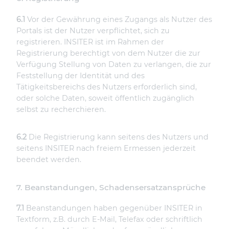
Dauer der Speicherung
30 Minuten
6.1
Vor der Gewährung eines Zugangs als Nutzer des
Ursprung
Portals ist der Nutzer verpflichtet, sich zu
insiter.de
registrieren. INSITER ist im Rahmen der
Registrierung berechtigt von dem Nutzer die zur
cc, cc-analytics
Verfügung Stellung von Daten zu verlangen, die zur
Speicherung der Cookie-Einstellungen.
Feststellung der Identität und des
Dauer der Speicherung
Tätigkeitsbereichs des Nutzers erforderlich sind,
1 Jahr
oder solche Daten, soweit öffentlich zugänglich
selbst zu recherchieren.
Ursprung
insiter.de
6.2
Die Registrierung kann seitens des Nutzers und
_GRECAPTCHA
seitens INSITER nach freiem Ermessen jederzeit
Cookie zur Verweidung von Spam.
beendet werden.
Dauer der Speicherung
6 Monate
7. Beanstandungen, Schadensersatzansprüche
Ursprung
insiter.de
7.1
Beanstandungen haben gegenüber INSITER in
Textform, z.B. durch E-Mail, Telefax oder schriftlich