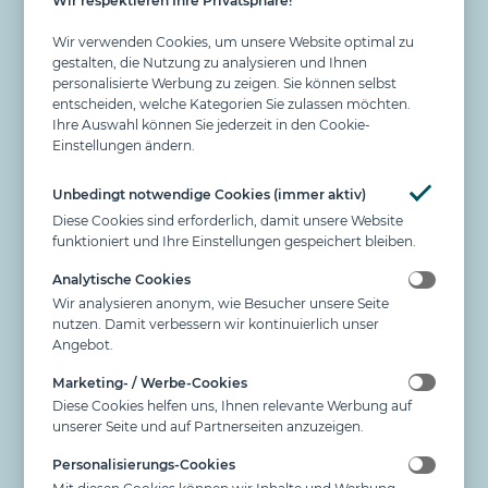
Wir respektieren Ihre Privatsphäre!
Wir verwenden Cookies, um unsere Website optimal zu
gestalten, die Nutzung zu analysieren und Ihnen
personalisierte Werbung zu zeigen. Sie können selbst
entscheiden, welche Kategorien Sie zulassen möchten.
Ihre Auswahl können Sie jederzeit in den Cookie-
Einstellungen ändern.
Unbedingt notwendige Cookies (immer aktiv)
Diese Cookies sind erforderlich, damit unsere Website
funktioniert und Ihre Einstellungen gespeichert bleiben.
Analytische Cookies
Wir analysieren anonym, wie Besucher unsere Seite
BAUSTOFFE FINDEN
nutzen. Damit verbessern wir kontinuierlich unser
Angebot.
LEICHT GEMACHT
Marketing- / Werbe-Cookies
Diese Cookies helfen uns, Ihnen relevante Werbung auf
Lorem ipsum dolor sit amet consectetur
unserer Seite und auf Partnerseiten anzuzeigen.
adipisicing elit. Maiores voluptatibus accusantium
Personalisierungs-Cookies
ullam vero. Lorem ipsum dolor sit amet