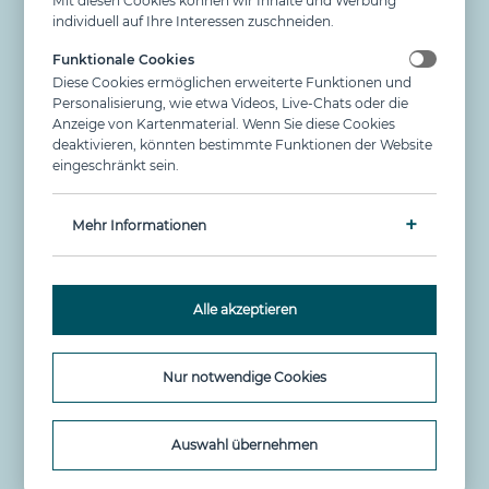
Mit diesen Cookies können wir Inhalte und Werbung
consectetur adipisicing elit. Maiores voluptatibus
individuell auf Ihre Interessen zuschneiden.
accusantium ullam vero
Funktionale Cookies
Diese Cookies ermöglichen erweiterte Funktionen und
Personalisierung, wie etwa Videos, Live-Chats oder die
mehr erfahren
Anzeige von Kartenmaterial. Wenn Sie diese Cookies
deaktivieren, könnten bestimmte Funktionen der Website
eingeschränkt sein.
Mehr Informationen
Analytische Cookies
Google Analytics (_ga, _gid, _gat)
Diese Cookies erfassen Nutzungsdaten. Weitere
Alle akzeptieren
Informationen hierzu finden Sie unter
https://www.google.com/intl/de_de/analytics/
Dauer der Speicherung
Nur notwendige Cookies
2 Jahre
Ursprung
Auswahl übernehmen
google.com